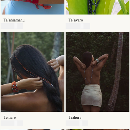
Ta’ahiamanu
Te’avaro
14800
XPF
118700
XPF
Tema’e
Tiahura
32900
XPF
49900
XPF