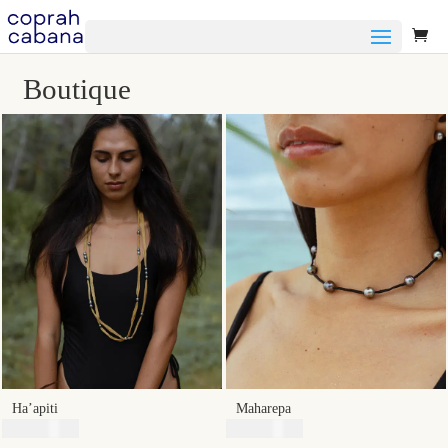
Sélectionner Une Page
Boutique
Ha’apiti
Maharepa
49900
XPF
49900
XPF