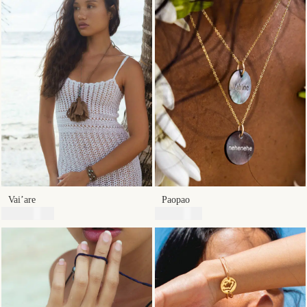
Vai’are
Paopao
39800
XPF
3500
XPF