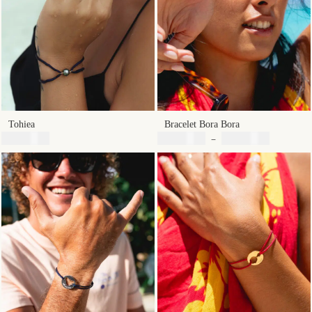
Tohiea
Bracelet Bora Bora
Plage
4900
XPF
3900
XPF
–
8900
XPF
de
prix :
3900 XPF
à
8900 XPF