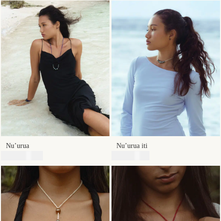
Nu’urua
Nu’urua iti
118700
XPF
39800
XPF