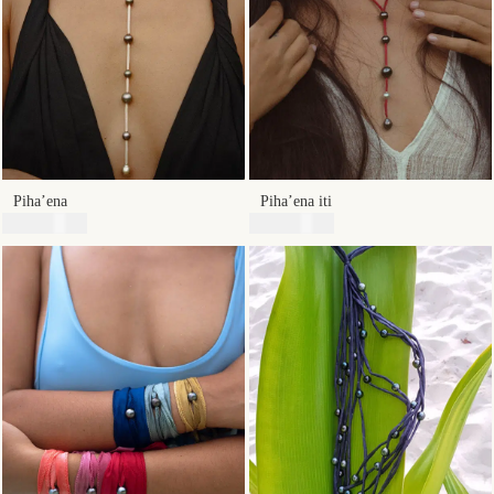
Piha’ena
Piha’ena iti
75800
XPF
54800
XPF